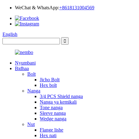
WeChat & WhatsApp:
+8618131004569
English
Nyumbani
Bidhaa
Bolt
Jicho Bolt
Hex bolt
Nanga
3/4 PCS Shield nanga
Nanga ya kemikali
Tone nanga
Sleeve nanga
Wedge nanga
Nut
Flange lishe
Hex nati