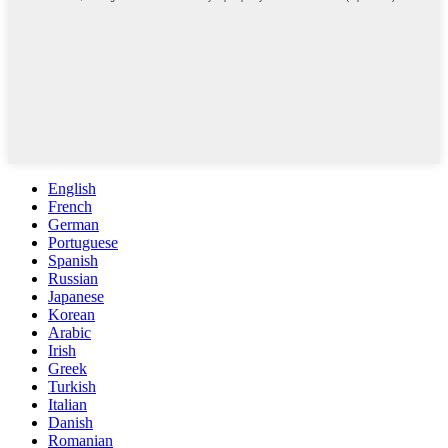
English
French
German
Portuguese
Spanish
Russian
Japanese
Korean
Arabic
Irish
Greek
Turkish
Italian
Danish
Romanian