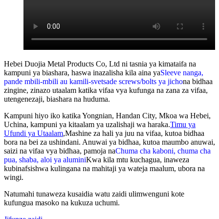
Hebei Duojia Metal Products Co, Ltd ni tasnia ya kimataifa na
kampuni ya biashara, haswa inazalisha kila aina ya
Sleeve nanga,
pande mbili-mbili au kamili-svetsade screws/bolts ya jicho
na bidhaa
zingine, zinazo utaalam katika vifaa vya kufunga na zana za vifaa,
utengenezaji, biashara na huduma.
Kampuni hiyo iko katika Yongnian, Handan City, Mkoa wa Hebei,
Uchina, kampuni ya kitaalam ya uzalishaji wa haraka.
Timu ya
Ufundi ya Utaalam
,
Mashine za hali ya juu na vifaa, kutoa bidhaa
bora na bei za ushindani. Anuwai ya bidhaa, kutoa maumbo anuwai,
saizi na vifaa vya bidhaa, pamoja na
Chuma cha kaboni, chuma cha
pua, shaba, aloi ya alumini
Kwa kila mtu kuchagua, inaweza
kubinafsishwa kulingana na mahitaji ya wateja maalum, ubora na
wingi.
Natumahi tunaweza kusaidia watu zaidi ulimwenguni kote
kufungua masoko na kukuza uchumi.