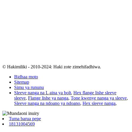
© Hakimiliki - 2010-2024: Haki zote zimehifadhiwa.
Bidhaa moto
Sitemap
Simu ya rununu
Sleeve nanga na L aina ya bolt
,
Hex flange lishe sleeve
sleeve
,
Flange lishe ya nanga
,
Tone kwenye nanga ya sleeve
,
Sleeve nanga na ndoano ya ndoano
,
Hex sleeve nanga
,
Tuma barua pepe
18131004569