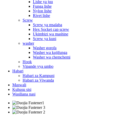
Lishe ya juu
Funga lishe
Nylon lishe
Rivet lishe
Screw
Screw ya msalaba
Hex Socket cap screw
Ukimbizi wa mashine
Screw ya kuni
washer
Washer gorofa
Washer wa kujifunga
Washer wa chemchemi
Hook
Vipande vya umbo
Habari
Habari za Kampuni
Habari za Viwanda
Maswali
Kuhusu sisi
Wasiliana nasi