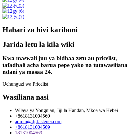
Habari za hivi karibuni
Jarida letu la kila wiki
Kwa maswali juu ya bidhaa zetu au pricelist,
tafadhali acha barua pepe yako na tutawasiliana
ndani ya masaa 24.
Uchunguzi wa Pricelist
Wasiliana nasi
Wilaya ya Yongnian, Jiji la Handan, Mkoa wa Hebei
+8618131004569
admin@dj-fastener.com
+8618131004569
18131004569